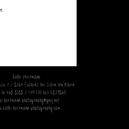
r.
Kathi Herrmann
asse 7 / 8264 Eschenz bei Stein am Rhein
) 76 468 8188 / +49 (0) 163 5839860
thi-herrmann-photography@gmx.net
.kathi-herrmann-photography.com