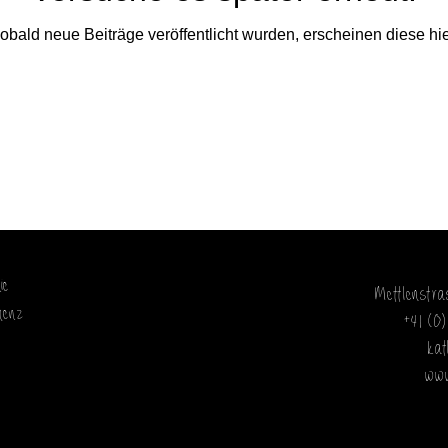
obald neue Beiträge veröffentlicht wurden, erscheinen diese hie
ie
Mettlenstr
henz
+41 (0
ka
www