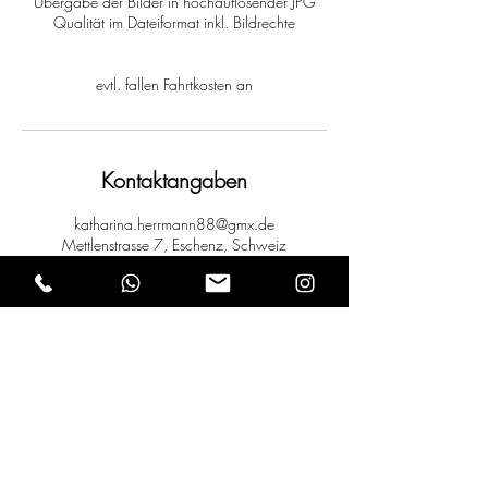
Übergabe der Bilder in hochauflösender JPG
Qualität im Dateiformat inkl. Bildrechte
evtl. fallen Fahrtkosten an
Kontaktangaben
katharina.herrmann88@gmx.de
Mettlenstrasse 7, Eschenz, Schweiz
Kathi Herrmann
Mettlenstrasse 7 / 8264 Eschenz bei Stein am Rhein
+41 (0) 76 468 8188
/
+49 (0) 163 5839860
kathi-herrmann-photography@gmx.net
www.kathi-herrmann-photography.com