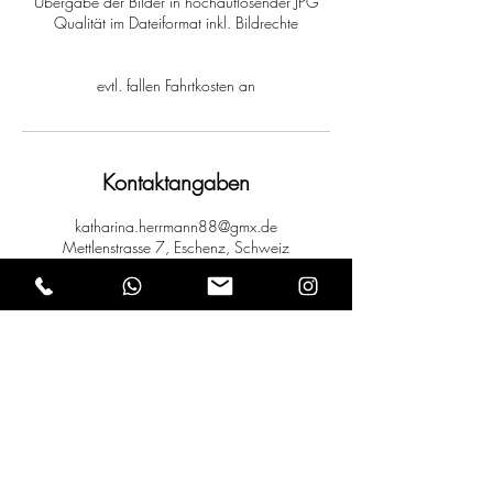
Übergabe der Bilder in hochauflösender JPG
Qualität im Dateiformat inkl. Bildrechte
evtl. fallen Fahrtkosten an
Kontaktangaben
katharina.herrmann88@gmx.de
Mettlenstrasse 7, Eschenz, Schweiz
Kathi Herrmann
Mettlenstrasse 7 / 8264 Eschenz bei Stein am Rhein
+41 (0) 76 468 8188
/
+49 (0) 163 5839860
kathi-herrmann-photography@gmx.net
www.kathi-herrmann-photography.com